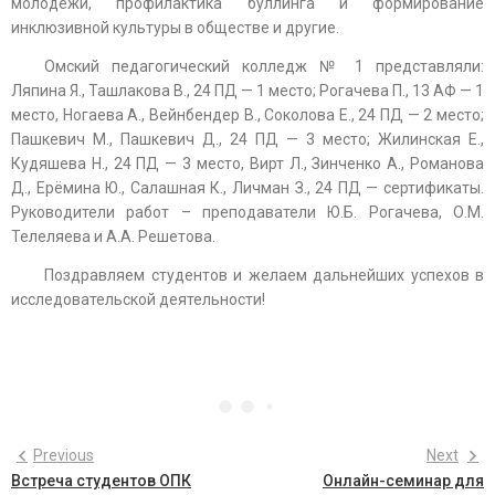
молодежи, профилактика буллинга и формирование
инклюзивной культуры в обществе и другие.
Омский педагогический колледж № 1 представляли:
Ляпина Я., Ташлакова В., 24 ПД — 1 место; Рогачева П., 13 АФ — 1
место, Ногаева А., Вейнбендер В., Соколова Е., 24 ПД — 2 место;
Пашкевич М., Пашкевич Д., 24 ПД — 3 место; Жилинская Е.,
Кудяшева Н., 24 ПД — 3 место, Вирт Л., Зинченко А., Романова
Д., Ерёмина Ю., Салашная К., Личман З., 24 ПД — сертификаты.
Руководители работ – преподаватели Ю.Б. Рогачева, О.М.
Телеляева и А.А. Решетова.
Поздравляем студентов и желаем дальнейших успехов в
исследовательской деятельности!
Previous
Next
Встреча студентов ОПК
Онлайн-семинар для