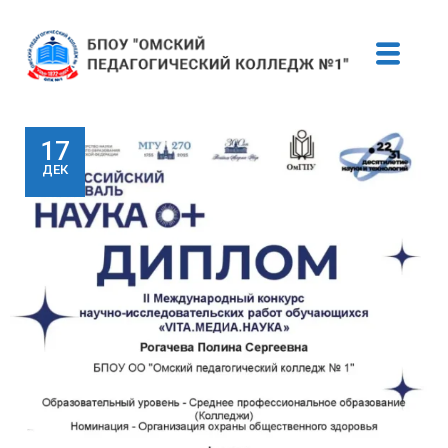
17
ДЕК