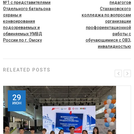
№1 с представителями
педагогов
Отдельного батальона
Стахановского
охраны и
колледжа по вопросам
конвоирования
организации
подозреваемых и
профориентационной
обвиняемых УМВД
работы с
России по г. Омску
обучающимися с ОВЗ,
инвалидностью
RELEATED POSTS
29
ИЮН