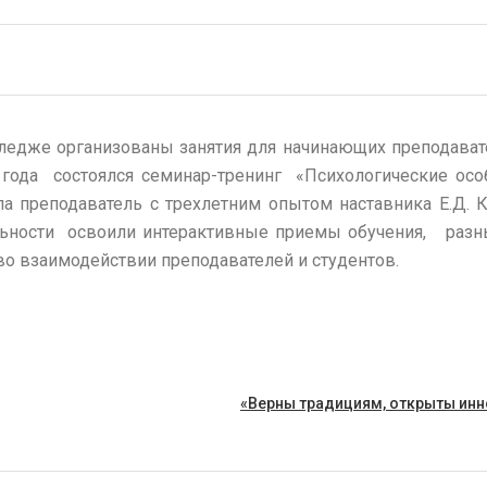
ледже организованы занятия для начинающих преподават
года состоялся семинар-тренинг «Психологические осо
ла преподаватель с трехлетним опытом наставника Е.Д. К
ьности освоили интерактивные приемы обучения, разн
во взаимодействии преподавателей и студентов.
«Верны традициям, открыты ин