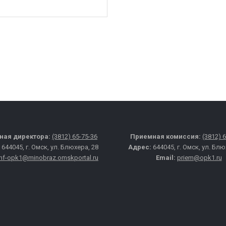
ная директора:
(3812) 65-75-36
Приемная комиссия:
(3812) 
:
644045, г. Омск, ул. Блюхера, 28
Адрес:
644045, г. Омск, ул. Блю
inf-opk1@minobraz.omskportal.ru
Email:
priem@opk1.ru