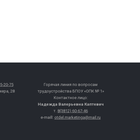
65-20-75
Горячая линия по вопросам
хера, 28
трудоустройства БПОУ «ОПК № 1»
Контактное лицо:
Надежда Валерьевна Каптевич
т.
8(3812) 60-67-46
e-maill:
otdel.marketinga@mail.ru