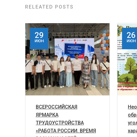
RELEATED POSTS
29
26
ИЮН
ИЮН
ВСЕРОССИЙСКАЯ
Нео
ЯРМАРКА
обр
ТРУДОУСТРОЙСТВА
уго
«РАБОТА РОССИИ. ВРЕМЯ
хар