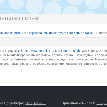
 ЗАВЕДЕНИЕ В КАЗАНИ
ях дополнительного образования
›
посоветуйте заведение в Казани
›
Ответ 
ать «Татайриш»
https://www.restoclub.ru/kzn/place/tatajrish
. Это довольно нео
 них можно попробовать эчпочмаки с пинтой стаута — звучит дико, а по факт
одуктов. Интерьер стильный, но с юмором, чувствуется концепция. Место бо
о стоит вашего визита, особенно если хочется открыть что-то новое в гастр
ная директора:
(3812) 65-75-36
Приемная комиссия:
(3812) 