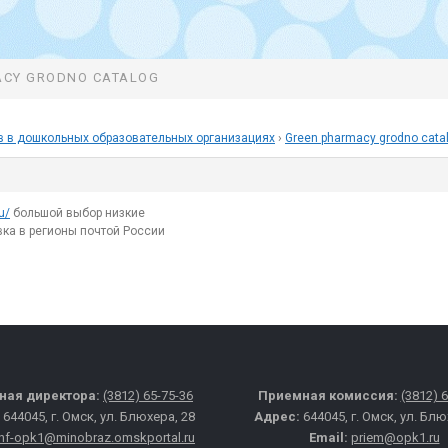
ACY GRODNO CATALOG
в в дошкольных образовательных организациях
›
Green pharmacy grodno cata
u/
большой выбор низкие
вка в регионы почтой России
ная директора:
(3812) 65-75-36
Приемная комиссия:
(3812) 
:
644045, г. Омск, ул. Блюхера, 28
Адрес:
644045, г. Омск, ул. Блю
inf-opk1@minobraz.omskportal.ru
Email:
priem@opk1.ru