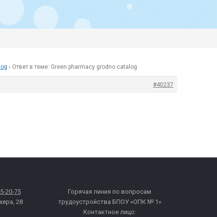
log
›
Ответ в теме: Green pharmacy grodno catalog
#40237
65-20-75
Горячая линия по вопросам
хера, 28
трудоустройства БПОУ «ОПК № 1»
Контактное лицо: