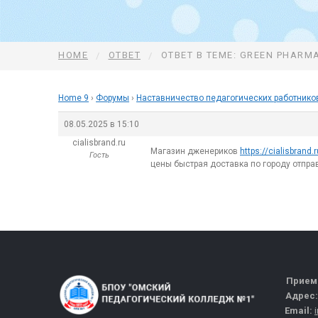
HOME
ОТВЕТ
ОТВЕТ В ТЕМЕ: GREEN PHARM
Home 9
›
Форумы
›
Наставничество педагогических работнико
08.05.2025 в 15:10
cialisbrand.ru
Магазин дженериков
https://cialisbrand.r
Гость
цены быстрая доставка по городу отпра
Прием
Адрес
Email: