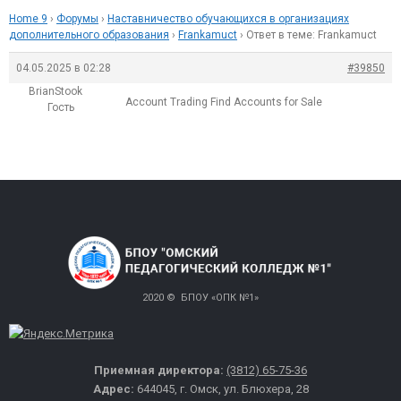
Home 9
›
Форумы
›
Наставничество обучающихся в организациях
дополнительного образования
›
Frankamuct
›
Ответ в теме: Frankamuct
04.05.2025 в 02:28
#39850
BrianStook
Account Trading
Find Accounts for Sale
Гость
2020 © БПОУ «ОПК №1»
Приемная директора:
(3812) 65-75-36
Адрес:
644045, г. Омск, ул. Блюхера, 28